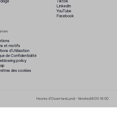
badge
Tiktok
LinkedIn
YouTube
Facebook
urces
ations
ns et motifs
ions d'Utilisation
que de Confidentialité
leblowing policy
map
ètres des cookies
Heures d'Ouverture
Lundi - Vendredi
9:00-16:00