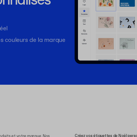
nnalisés
éel
es couleurs de la marque
Créez vos étiquettes de Noël pers
roduits et votre marque. Nos