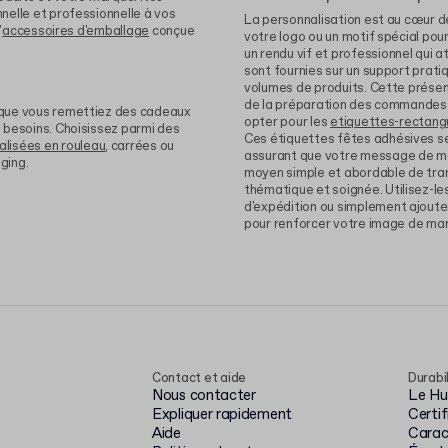
nelle et professionnelle à vos
La personnalisation est au cœur d
'
accessoires d'emballage
conçue
votre logo ou un motif spécial pour
un rendu vif et professionnel qui at
sont fournies sur un support pratiq
volumes de produits. Cette présen
de la préparation des commandes d
 que vous remettiez des cadeaux
opter pour les
etiquettes-rectangu
 besoins. Choisissez parmi des
Ces étiquettes fêtes adhésives se f
alisées en rouleau
, carrées ou
assurant que votre message de mar
ging.
moyen simple et abordable de tra
thématique et soignée. Utilisez-le
d'expédition ou simplement ajoute
pour renforcer votre image de marq
Contact et aide
Durabi
Nous contacter
Le Hub
Expliquer rapidement
Certi
Aide
Carac