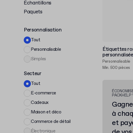
Échantillons
Paquets
Personnalisation
Tout
Étiquettes ro
Personnalisable
personnalisée
Simples
Personnalisable
Min. 500 pièces
Secteur
Tout
ÉCONOMISE
E-commerce
PACKHELP
Cadeaux
Gagne
à cha
Maison et déco
et pay
Commerce de détail
de vos
Électronique