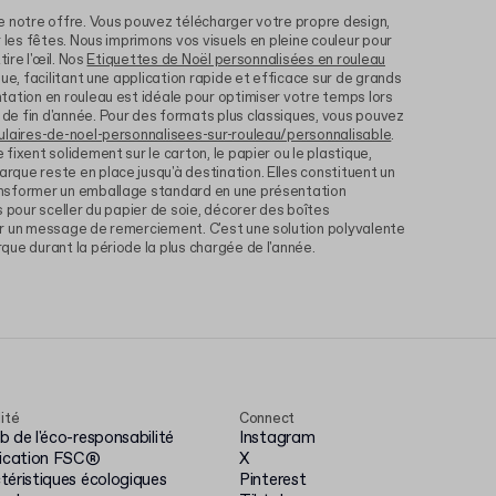
e notre offre. Vous pouvez télécharger votre propre design,
 les fêtes. Nous imprimons vos visuels en pleine couleur pour
tire l'œil. Nos
Etiquettes de Noël personnalisées en rouleau
ue, facilitant une application rapide et efficace sur de grands
tation en rouleau est idéale pour optimiser votre temps lors
e fin d'année. Pour des formats plus classiques, vous pouvez
laires-de-noel-personnalisees-sur-rouleau/personnalisable
.
ixent solidement sur le carton, le papier ou le plastique,
que reste en place jusqu'à destination. Elles constituent un
nsformer un emballage standard en une présentation
s pour sceller du papier de soie, décorer des boîtes
r un message de remerciement. C'est une solution polyvalente
ue durant la période la plus chargée de l'année.
lité
Connect
 de l'éco-responsabilité
Instagram
fication FSC®
X
téristiques écologiques
Pinterest