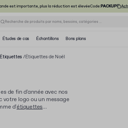
nde est importante, plus la réduction est élevée
Code
:
PACKUP
Ach
Études de cas
Échantillons
Bons plans
Étiquettes
Étiquettes de Noël
es de fin d'année avec nos
ec votre logo ou un message
amme d'
étiquettes
esoins d'emballage pour les