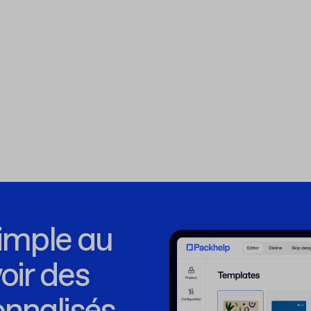
simple au
ir des