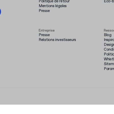
Politique de retour
Éco-
Mentions légales
Presse
Entreprise
Resso
Presse
Blog
Relations investisseurs
Inspir
Desig
Condit
Politi
Whist
Site
Param