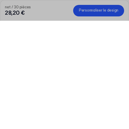
net / 30 pièces
Personnaliser le design
28,20 €
Quantité
Entrez votre quantité
Parlons-en
Des besoins plus importants?
Taille (externe)
F23 (9.2 x 9.2 x 5 cm)
Mode couleur d'impression
:
Une couleur
En savoir plus
Couleur du matériau
:
Kraft
En savoir plus