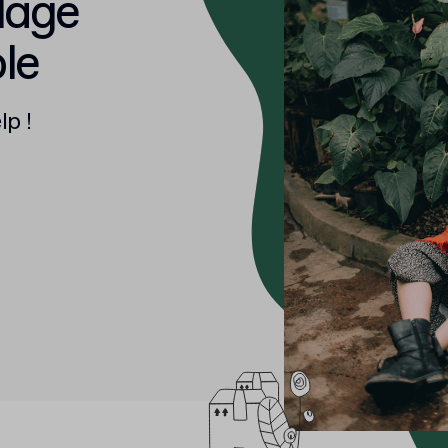
lage
le
p !