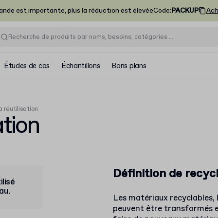
nde est importante, plus la réduction est élevée
Code
:
PACKUP
Ach
Études de cas
Échantillons
Bons plans
a réutilisation
ation
Définition de recyc
lisé
au.
Les matériaux recyclables, 
peuvent être transformés e