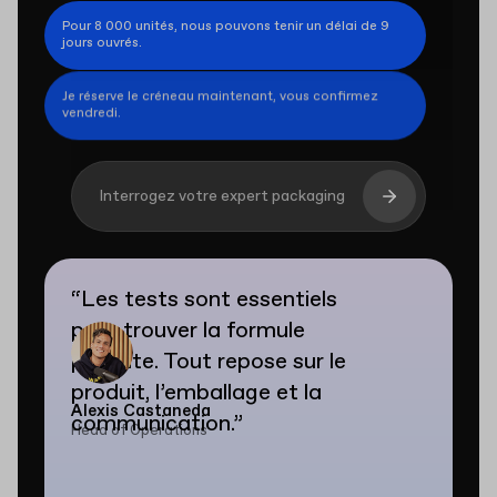
Pour 8 000 unités, nous pouvons tenir un délai de 9
jours ouvrés.
Je réserve le créneau maintenant, vous confirmez
vendredi.
Interrogez votre expert packaging
“
Les tests sont essentiels
pour trouver la formule
parfaite. Tout repose sur le
produit, l’emballage et la
Alexis Castaneda
communication.
”
Head of Operations