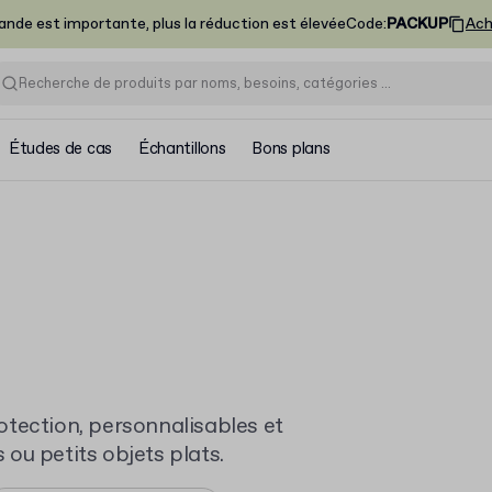
nde est importante, plus la réduction est élevée
Code
:
PACKUP
Ach
Études de cas
Échantillons
Bons plans
otection, personnalisables et
ou petits objets plats.