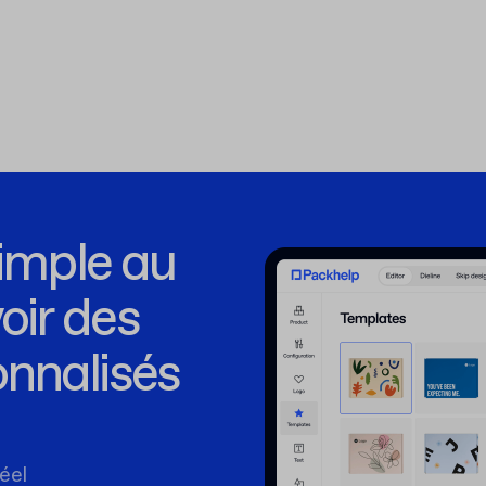
simple au
ir des
nnalisés
éel