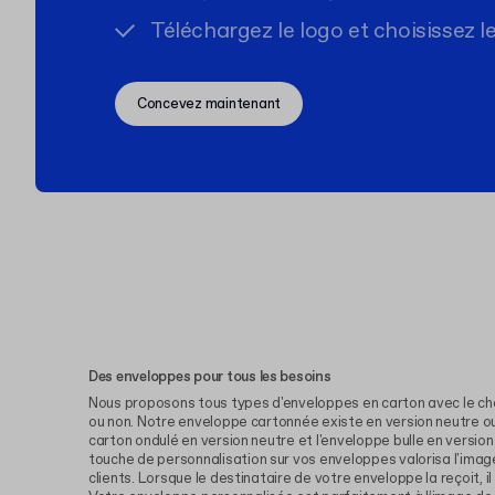
Téléchargez le logo et choisissez l
Concevez maintenant
Des enveloppes pour tous les besoins
Nous proposons tous types d'enveloppes en carton avec le cho
ou non. Notre enveloppe cartonnée existe en version neutre ou personnalisable, l'enveloppe en
carton ondulé en version neutre et l'enveloppe bulle en version personn
touche de personnalisation sur vos enveloppes valorisa l'imag
clients. Lorsque le destinataire de votre enveloppe la reçoit, il sait exactement qui l’a envoyée.