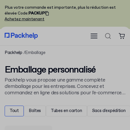
Plus votre commande est importante, plus la réduction est
élevée
Code
:
PACKUP
Achetez maintenant
Packhelp
Emballage
Emballage personnalisé
Packhelp vous propose une gamme complète
d'emballage pour les entreprises. Concevez et
commandez en ligne des solutions pour l'e-commerce
et le retail, comme des
boîtes
en carton ou des sacs
postaux. Personnalisez chaque détail pour qu'il
Tout
Boîtes
Tubes en carton
Sacs d'expédition
corresponde à votre marque.