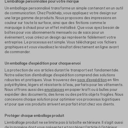
L'emballage personnalisé pour votre marque
Un emballage personnalisé transforme un simple contenant en un outil
de communication. Chez Packhelp, vous appliquez votre design sur
une large gamme de produits. Nous proposons des impressions en
couleur sur toute la surface, ainsi que des finitions comme le
marquage à chaud pour un effet métallisé. Que vous ayez besoin de
boîtes pour vos abonnements mensuels ou de sacs pour un
événement, vous créez un design qui représente fidèlement votre
entreprise. Le processus est simple. Vous téléchargez vos fichiers
graphiques et vous visualisez le résultat directement en ligne avant
de commander.
Un emballage d'expédition pour chaque envoi
La protection de vos articles durant le transport est fondamentale.
Notre sélection d'emballage d'expédition comprend des solutions
robustes et pratiques. Vous trouverez des
sacs d'expédition
en film
polyéthylène, légers et résistants à l'eau, parfaits pour les vêtements.
Nous offrons aussi des
enveloppes
en papier kraft ou à bulles pour
expédier des documents, des livres ou des petits objets fragiles. Nous
concevons chaque solution pour optimiser vos processus logistiques
et pour que vos produits arrivent en parfait état chez vos clients.
Protéger chaque emballage produit
L'emballage produit ne se limite pas à la boîte extérieure. Il s'agit aussi
de la manière dont vous présentez et protégez l'article à l'intérieur.