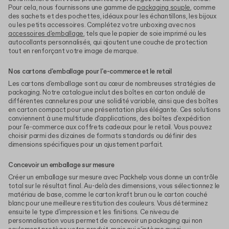
Pour cela, nous fournissons une gamme de
packaging souple
, comme
des sachets et des pochettes, idéaux pour les échantillons, les bijoux
ou les petits accessoires. Complétez votre unboxing avec nos
accessoires d'emballage
, tels que le papier de soie imprimé ou les
autocollants personnalisés, qui ajoutent une couche de protection
tout en renforçant votre image de marque.
Nos cartons d'emballage pour l'e-commerce et le retail
Les cartons d'emballage sont au cœur de nombreuses stratégies de
packaging. Notre catalogue inclut des boîtes en carton ondulé de
différentes cannelures pour une solidité variable, ainsi que des boîtes
en carton compact pour une présentation plus élégante. Ces solutions
conviennent à une multitude d'applications, des boîtes d'expédition
pour l'e-commerce aux coffrets cadeaux pour le retail. Vous pouvez
choisir parmi des dizaines de formats standards ou définir des
dimensions spécifiques pour un ajustement parfait.
Concevoir un emballage sur mesure
Créer un emballage sur mesure avec Packhelp vous donne un contrôle
total sur le résultat final. Au-delà des dimensions, vous sélectionnez le
matériau de base, comme le carton kraft brun ou le carton couché
blanc pour une meilleure restitution des couleurs. Vous déterminez
ensuite le type d'impression et les finitions. Ce niveau de
personnalisation vous permet de concevoir un packaging qui non