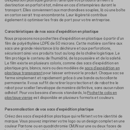
d'expédition plastique garantit ainsi que vos produits arrivent à
destination en parfait état, même en cas d'intempéries durant le
transport. Elles conviennent aux marchandises souples, là où une boîte
en carton serait trop encombrante. Leur légèreté contribue
également à optimiser les frais de port pour votre entreprise.
Caractéristiques de nos sacs d'expédition en plastique
Nous proposons nos pochettes d'expédition en plastique à partir d'un
film de polyéthylène LDPE de 50 microns. Cette matière confère aux
sacs une grande résistance à la déchirure et aux perforations,
sécurisant ainsi vos produits tout au long de la chaîne logistique. Le
film protège le contenu de l'humidité, de la poussière et de la saleté.
Le film existe en plusieurs coloris, comme des sacs d'expédition en
plastique gris, blancs, noirs ou des modèles de
sacs d'expédition en
plastique transparent
pour laisser entrevoir le produit. Chaque sac se
ferme simplement et rapidement grâce à une bande autocollante
permanente. Il vous suffit de retirer la protection et de rabattre le
rabat pour sceller l'enveloppe de manière définitive, sans aucun ruban
adhésif. Pour vos besoins d'envois standards, la
Pochette colis en
plastique vierge
est disponible en plusieurs formats et couleurs.
Personnalisation de vos sacs d'expédition plastique
Créez des sacs d'expédition plastique qui reflètent votre identité de
marque. Vous pouvez imprimer votre logo ou un design complet en une
couleur Pantone ou en quadrichromie CMJN sur une ou deux faces de