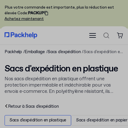
Plus votre commande est importante, plus la réduction est
élevée
Code
:
PACKUP
Achetez maintenant
Packhelp
Emballage
Sacs d'expédition
Sacs d'expédition en plastique
Sacs d'expédition en plastique
Nos sacs d'expédition en plastique offrent une
protection imperméable et indéchirable pour vos
envois e-commerce. En polyéthylène résistant, ils
sécurisent vos produits avec une fermeture adhésive
fiable. Explorez aussi nos autres
sacs d'expédition
pour
Retour à
Sacs d'expédition
trouver la solution adaptée à vos besoins.
Sacs d'expédition en plastique
Sacs d'expédition en papier