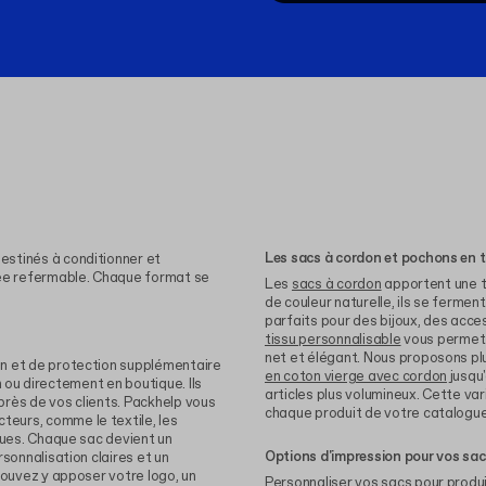
Les sacs à cordon et pochons en t
estinés à conditionner et
pée refermable. Chaque format se
Les
sacs à cordon
apportent une t
de couleur naturelle, ils se ferme
parfaits pour des bijoux, des acc
tissu personnalisable
vous permet 
net et élégant. Nous proposons plus
on et de protection supplémentaire
en coton vierge avec cordon
jusqu
on ou directement en boutique. Ils
articles plus volumineux. Cette v
rès de vos clients. Packhelp vous
chaque produit de votre catalogue
eurs, comme le textile, les
ques. Chaque sac devient un
Options d'impression pour vos sac
sonnalisation claires et un
pouvez y apposer votre logo, un
Personnaliser vos sacs pour produi