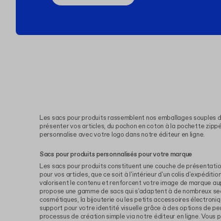
Les sacs pour produits rassemblent nos emballages souples d
présenter vos articles, du pochon en coton à la pochette zip
personnalise avec votre logo dans notre éditeur en ligne.
Sacs pour produits personnalisés pour votre marque
Les sacs pour produits constituent une couche de présentati
pour vos articles, que ce soit à l'intérieur d'un colis d'expéditi
valorisent le contenu et renforcent votre image de marque aup
propose une gamme de sacs qui s'adaptent à de nombreux sect
cosmétiques, la bijouterie ou les petits accessoires électroni
support pour votre identité visuelle grâce à des options de per
processus de création simple via notre éditeur en ligne. Vous 