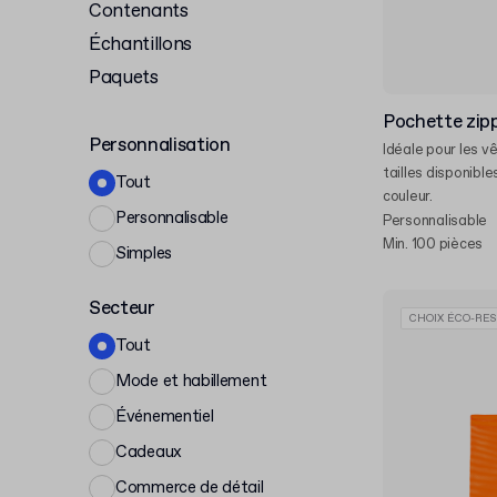
Contenants
Échantillons
Paquets
Pochette zip
Personnalisation
Idéale pour les v
tailles disponible
Tout
couleur.
Personnalisable
Personnalisable
Min. 100 pièces
Simples
Secteur
CHOIX ÉCO-RES
Tout
Mode et habillement
Événementiel
Cadeaux
Commerce de détail