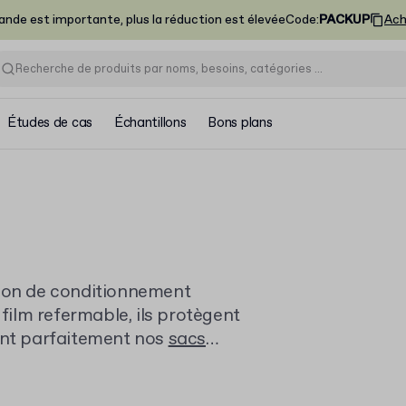
nde est importante, plus la réduction est élevée
Code
:
PACKUP
Ach
Études de cas
Échantillons
Bons plans
tion de conditionnement
 film refermable, ils protègent
tent parfaitement nos
sacs
ence client complète en