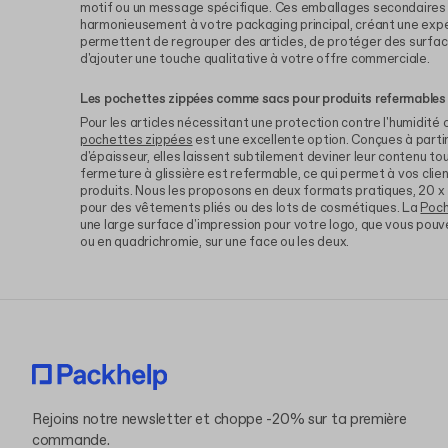
motif ou un message spécifique. Ces emballages secondaires 
harmonieusement à votre packaging principal, créant une expé
permettent de regrouper des articles, de protéger des surfac
d'ajouter une touche qualitative à votre offre commerciale.
Les pochettes zippées comme sacs pour produits refermables
Pour les articles nécessitant une protection contre l'humidité
pochettes zippées
est une excellente option. Conçues à partir
d'épaisseur, elles laissent subtilement deviner leur contenu to
fermeture à glissière est refermable, ce qui permet à vos client
produits. Nous les proposons en deux formats pratiques, 20 x
pour des vêtements pliés ou des lots de cosmétiques. La
Poch
une large surface d'impression pour votre logo, que vous pouv
ou en quadrichromie, sur une face ou les deux.
Rejoins notre newsletter et choppe -20% sur ta première
commande.