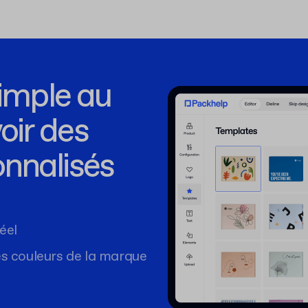
simple au
ir des
nnalisés
éel
es couleurs de la marque