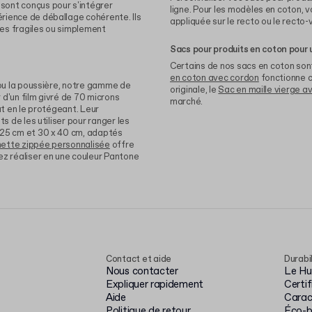
sont conçus pour s'intégrer
ligne. Pour les modèles en coton, 
rience de déballage cohérente. Ils
appliquée sur le recto ou le recto-
es fragiles ou simplement
Sacs pour produits en coton pour
Certains de nos sacs en coton sont
en coton avec cordon
fonctionne c
 ou la poussière, notre gamme de
originale, le
Sac en maille vierge a
 d'un film givré de 70 microns
marché.
ut en le protégeant. Leur
s de les utiliser pour ranger les
 25 cm et 30 x 40 cm, adaptés
ette zippée personnalisée
offre
ez réaliser en une couleur Pantone
Contact et aide
Durabi
Nous contacter
Le Hub
Expliquer rapidement
Certi
Aide
Carac
Politique de retour
Éco-