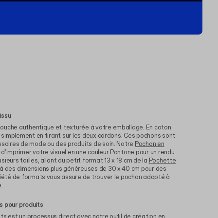
issu
ouche authentique et texturée à votre emballage. En coton
nt simplement en tirant sur les deux cordons. Ces pochons sont
essoires de mode ou des produits de soin. Notre
Pochon en
d'imprimer votre visuel en une couleur Pantone pour un rendu
ieurs tailles, allant du petit format 13 x 18 cm de la
Pochette
'à des dimensions plus généreuses de 30 x 40 cm pour des
ariété de formats vous assure de trouver le pochon adapté à
.
s pour produits
ts est un processus direct avec notre outil de création en