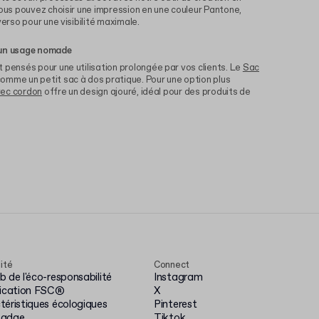
vous pouvez choisir une impression en une couleur Pantone,
verso pour une visibilité maximale.
 un usage nomade
 pensés pour une utilisation prolongée par vos clients. Le
Sac
omme un petit sac à dos pratique. Pour une option plus
vec cordon
offre un design ajouré, idéal pour des produits de
lité
Connect
 de l'éco-responsabilité
Instagram
fication FSC®
X
téristiques écologiques
Pinterest
badge
Tiktok