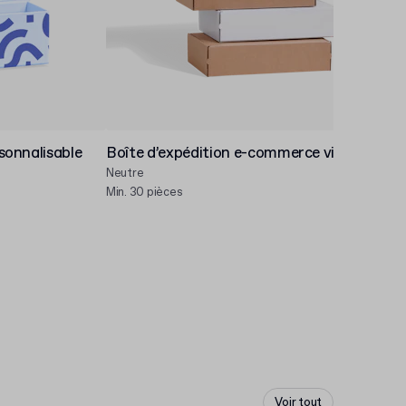
sonnalisable
Boîte d’expédition e-commerce vierge
Bo
pe
Neutre
Per
Min. 30 pièces
Min
Voir tout