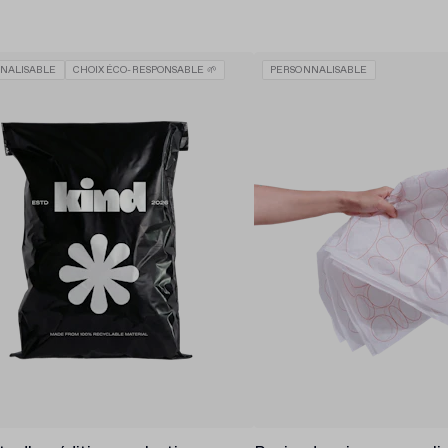
NALISABLE
CHOIX ÉCO-RESPONSABLE 🌱
PERSONNALISABLE