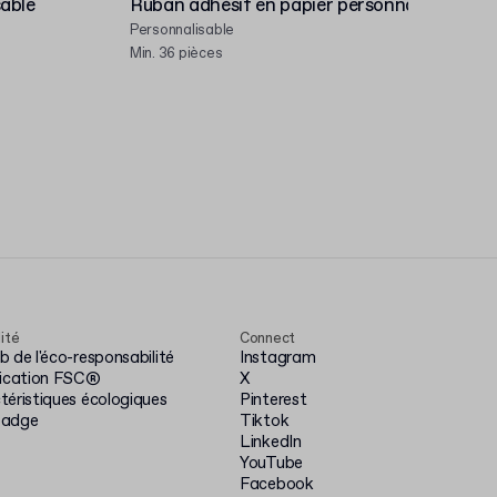
sable
Ruban adhésif en papier personnalisable
Ét
pe
Personnalisable
Per
Min. 36 pièces
Min
lité
Connect
 de l'éco-responsabilité
Instagram
fication FSC®
X
téristiques écologiques
Pinterest
badge
Tiktok
LinkedIn
YouTube
Facebook