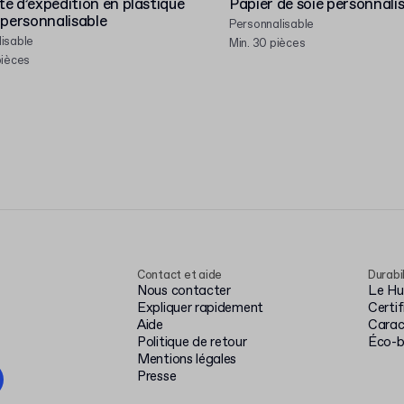
e d’expédition en plastique
Papier de soie personnali
 personnalisable
Personnalisable
isable
Min. 30 pièces
pièces
Contact et aide
Durabi
Nous contacter
Le Hub
Expliquer rapidement
Certi
Aide
Carac
Politique de retour
Éco-
Mentions légales
Presse