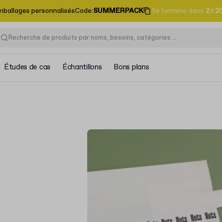
emballages personnalisés
Code
:
SUMMERPACK
Se termine dans
2
d
2
Études de cas
Échantillons
Bons plans