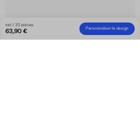
net / 30 pièces
Personnaliser le design
63,90 €
Quantité
Entrez votre quantité
Parlons-en
Des besoins plus importants?
Taille (externe)
A7 (10.5 x 7.4 cm)
Couleur du matériau
:
Kraft
En savoir plus