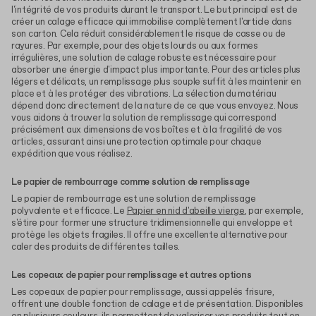
l'intégrité de vos produits durant le transport. Le but principal est de
créer un calage efficace qui immobilise complètement l'article dans
son carton. Cela réduit considérablement le risque de casse ou de
rayures. Par exemple, pour des objets lourds ou aux formes
irrégulières, une solution de calage robuste est nécessaire pour
absorber une énergie d'impact plus importante. Pour des articles plus
légers et délicats, un remplissage plus souple suffit à les maintenir en
place et à les protéger des vibrations. La sélection du matériau
dépend donc directement de la nature de ce que vous envoyez. Nous
vous aidons à trouver la solution de remplissage qui correspond
précisément aux dimensions de vos boîtes et à la fragilité de vos
articles, assurant ainsi une protection optimale pour chaque
expédition que vous réalisez.
Le papier de rembourrage comme solution de remplissage
Le papier de rembourrage est une solution de remplissage
polyvalente et efficace. Le
Papier en nid d'abeille vierge
, par exemple,
s'étire pour former une structure tridimensionnelle qui enveloppe et
protège les objets fragiles. Il offre une excellente alternative pour
caler des produits de différentes tailles.
Les copeaux de papier pour remplissage et autres options
Les copeaux de papier pour remplissage, aussi appelés frisure,
offrent une double fonction de calage et de présentation. Disponibles