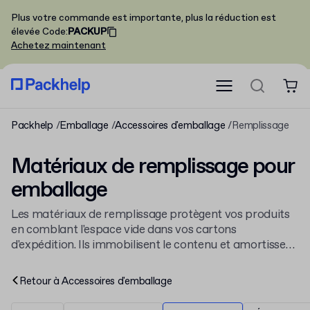
Plus votre commande est importante, plus la réduction est
élevée
Code
:
PACKUP
Achetez maintenant
Packhelp
Emballage
Accessoires d'emballage
Remplissage
Matériaux de remplissage pour
emballage
Les matériaux de remplissage protègent vos produits
en comblant l'espace vide dans vos cartons
d'expédition. Ils immobilisent le contenu et amortissent
les chocs pendant le transport. Ces solutions font
partie de notre sélection d'
accessoires d'emballage
et
Retour à
Accessoires d'emballage
complètent notre offre de
papier de soie et
d'emballage
.