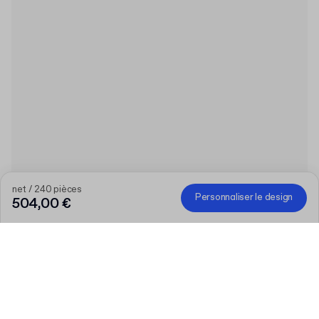
net / 240 pièces
Personnaliser le design
504,00 €
Produit
:
Intercalaires personnalisés pour boîtes d’expédition