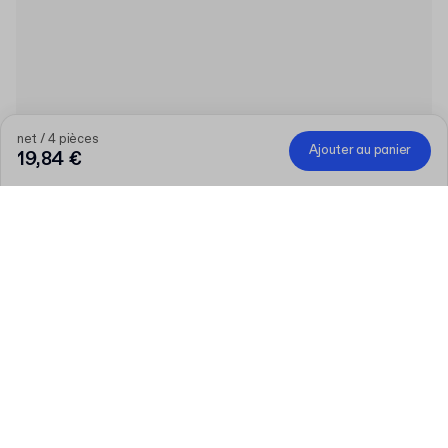
net / 4 pièces
Ajouter au panier
19,84 €
Produit
:
Ruban adhésif en papier préimprimé
Quantité
Entrez votre quantité
Parlons-en
Des besoins plus importants?
Taille (externe)