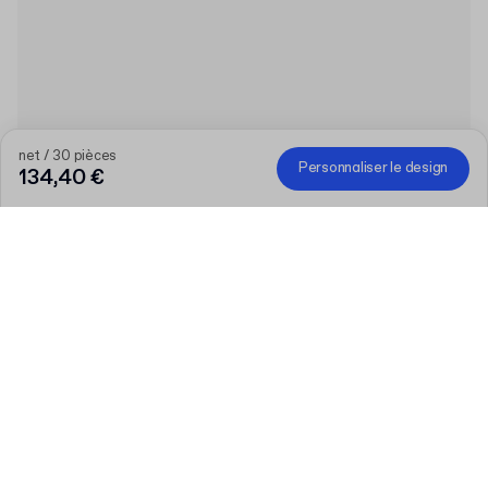
net / 30 pièces
Personnaliser le design
134,40 €
Plus votre commande est importante, plus la
réduction est élevée
Commandez une sélection de produits personnalisés et
bénéficiez de 50 € de réduction dès 300 €, 75 € dès 500 €,
100 € dès 700 € ou 150 € dès 1 000 €. Les Les boîtes postales
personnalisées sont exclues de la promotion.
Code
:
PACKUP
Produit
:
Boîte produit à fond encliquetable personnalisable