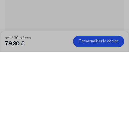
net / 30 pièces
Personnaliser le design
79,80 €
Plus votre commande est importante, plus la
réduction est élevée
Commandez une sélection de produits personnalisés et
bénéficiez de 50 € de réduction dès 300 €, 75 € dès 500 €,
100 € dès 700 € ou 150 € dès 1 000 €. Les Les boîtes postales
personnalisées sont exclues de la promotion.
Code
:
PACKUP
Produit
:
Boîte produit à fermeture inversée personnalisable