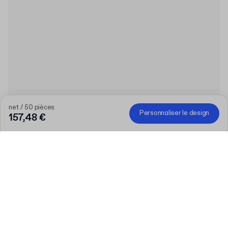
net / 50 pièces
Personnaliser le design
157,48 €
Plus votre commande est importante, plus la
réduction est élevée