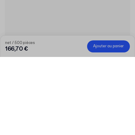
net / 500 pièces
Ajouter au panier
166,70 €
Produit
:
Pochette matelassée écologique vierge
Quantité
Entrez votre quantité