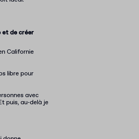
 et de créer
en Californie
s libre pour
 personnes avec
t puis, au-delà je
i donne