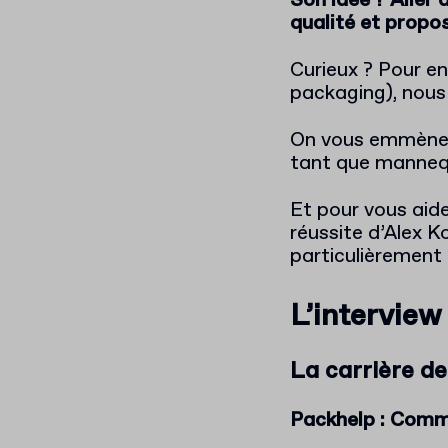
Son idée ? Aller
qualité et propo
Curieux ? Pour en
packaging), nous 
On vous emmène d
tant que mannequ
Et pour vous aide
réussite d’Alex 
particulièrement 
L’interview
La carrière d
Packhelp : Comm