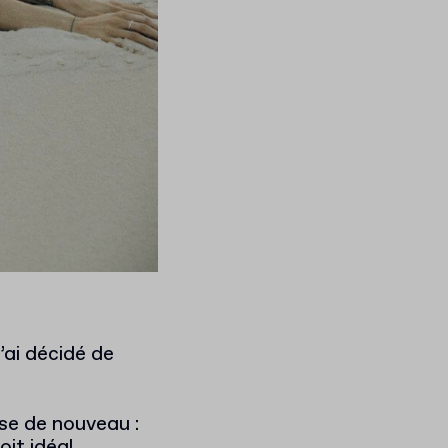
’ai décidé de
ose de nouveau :
it idéal.