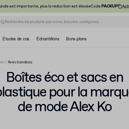
nde est importante, plus la réduction est élevée
Code
:
PACKUP
Ach
Études de cas
Échantillons
Bons plans
ion
Avec bandeau
Boîtes éco et sacs en
plastique pour la marqu
de mode Alex Ko