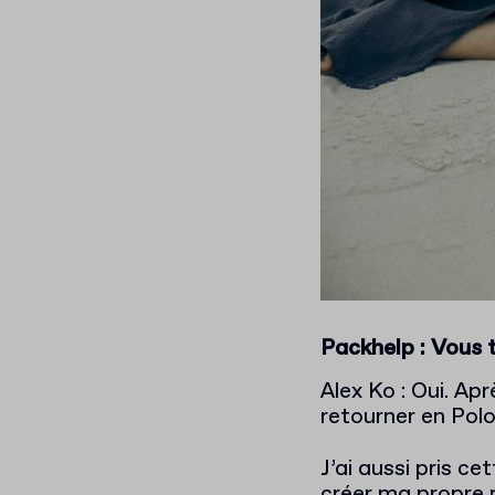
Packhelp : Vous 
Alex Ko : Oui. Ap
retourner en Pol
J’ai aussi pris c
créer ma propre m