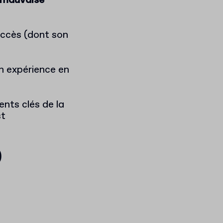
e mauvaise
succès (dont son
n expérience en
ents clés de la
st
)