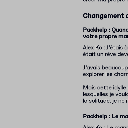
Changement d
Packhelp : Quand
votre propre ma
Alex Ko : J’étais 
était un rêve dev
J’avais beaucoup 
explorer les char
Mais cette idylle
lesquelles je voul
la solitude, je n
Packhelp : Le m
Alex Ko : Le man