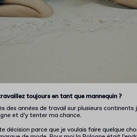
travaillez toujours en tant que mannequin ?
rès des années de travail sur plusieurs continents j
ogne et d’y tenter ma chance.
ette décision parce que je voulais faire quelque ch
arque de mode. Pour moi la Pologne était l’endro