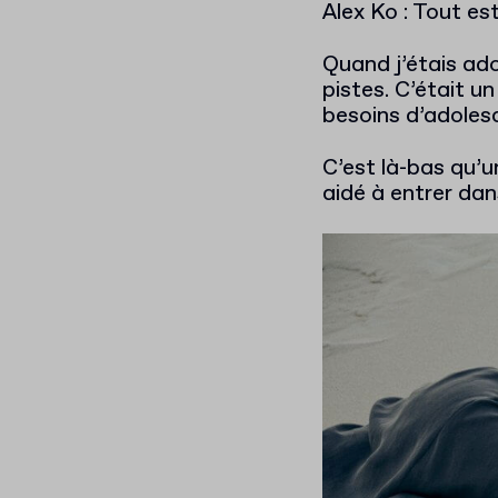
Alex Ko : Tout es
Quand j’étais ado
pistes. C’était u
besoins d’adoles
C’est là-bas qu’u
aidé à entrer da