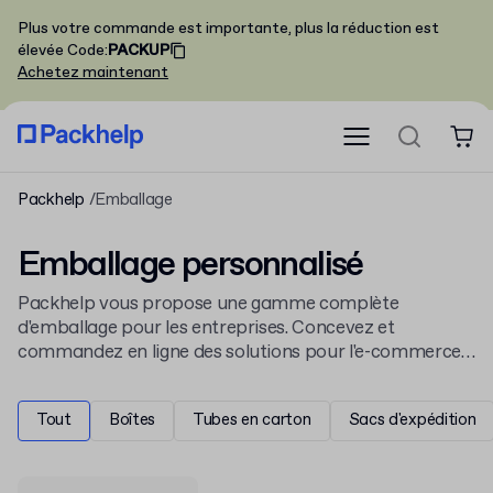
Plus votre commande est importante, plus la réduction est
élevée
Code
:
PACKUP
Achetez maintenant
Packhelp
Emballage
Emballage personnalisé
Packhelp vous propose une gamme complète
d'emballage pour les entreprises. Concevez et
commandez en ligne des solutions pour l'e-commerce
et le retail, comme des
boîtes
en carton ou des sacs
postaux. Personnalisez chaque détail pour qu'il
Tout
Boîtes
Tubes en carton
Sacs d'expédition
corresponde à votre marque.