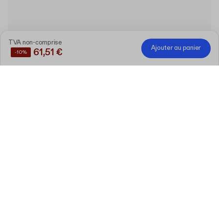
TVA non-comprise
Ajouter au panier
61,51 €
-10%
Économisez
10%
en achetant ces produits ensemble
Boîte d’expédition e-commerce vierge
AS55 (30 x 19 x 7.5 cm)
Modifier
30 pièces
Tampon personnalisé avec encrier et
flacon d’encre
Modifier
1.5 cm x 1.5 cm
1 pièces