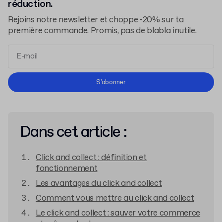
réduction.
Rejoins notre newsletter et choppe -20% sur ta
première commande. Promis, pas de blabla inutile.
Conditions d'Utilisation
S'abonner
Politique de Confidentialité
Dans cet article :
Click and collect : définition et
fonctionnement
Les avantages du click and collect
Comment vous mettre au click and collect
Le click and collect : sauver votre commerce