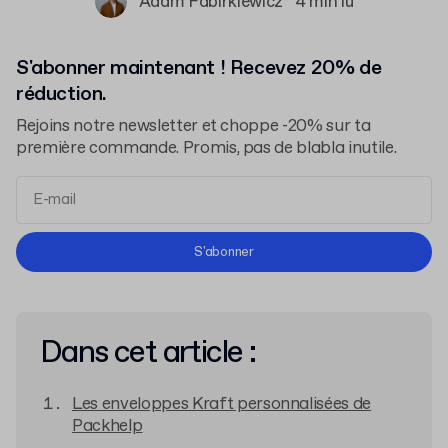
Adam Fabirkiewicz
4 min lu
S'abonner maintenant ! Recevez 20% de
réduction.
Rejoins notre newsletter et choppe -20% sur ta
première commande. Promis, pas de blabla inutile.
Conditions d'Utilisation
S'abonner
Politique de Confidentialité
Dans cet article :
Les enveloppes Kraft personnalisées de
Packhelp