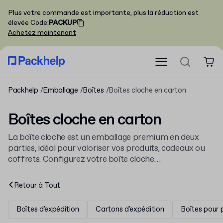
Plus votre commande est importante, plus la réduction est
élevée
Code
:
PACKUP
Achetez maintenant
Packhelp
Emballage
Boîtes
Boîtes cloche en carton
Boîtes cloche en carton
La boîte cloche est un emballage premium en deux
parties, idéal pour valoriser vos produits, cadeaux ou
coffrets. Configurez votre boîte cloche
personnalisable avec votre design et vos dimensions.
Explorez notre gamme complète de
boîtes et cartons
Retour à
Tout
pour trouver la solution adaptée à votre marque.
Boîtes d'expédition
Cartons d'expédition
Boîtes pour 