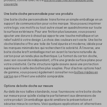
produits, comme avec notre
Boîte produit personnalisable avec
couvercle
.
Une boite cloche personnalisée pour vos produits
Une boite cloche personnalisée transforme un simple emballage en un
support de communication pour votre marque. Vous pouvez imprimer
votre logo, vos motifs ou tout autre visuel en quadrichromie sur toute
la surface extérieure. Pour une finition plus luxueuse, vous pouvez
ajouter une dorure à chaud qui apporte une touche métallique et un
relief subtil à votre design. Le choix des couleurs est vaste. Une boite
cloche blanche offre une toile de fond épurée et moderne, idéale pour
les marques minimalistes qui recherchent la sobriété. À l'inverse, une
boite cloche kraft emballage met en avant la texture naturelle du
carton pour un rendu plus authentique. Le format du carton cloche,
avec son couvercle indépendant, offre une grande surface plane pour
votre créativité. Cette structure rigide assure aussi une protection
supérieure à celle des boîtes plus souples. Pour d'autres options haut
de gamme, vous pouvez également consulter nos
boîtes rigides en
carton
qui offrent une solidité comparable.
Options de boite cloche sur mesure
Au-delà de nos tailles standards, nous fournissons votre boite cloche
sur mesure pour qu'elle s'adapte parfaitement aux dimensions de
votre produit. Un emballage ajusté améliore la présentation et
sécurise mieux le contenu. Voici quelques applications et alternatives