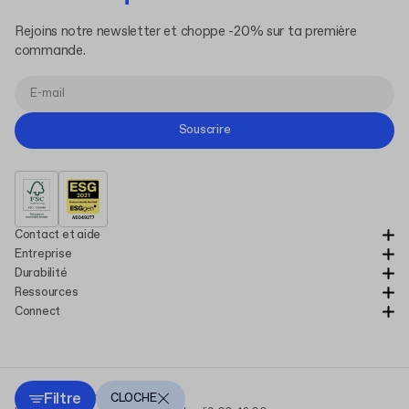
Rejoins notre newsletter et choppe -20% sur ta première
commande.
Souscrire
Contact et aide
Entreprise
Durabilité
Ressources
Connect
Filtre
Copyright Packhelp 2025
CLOCHE