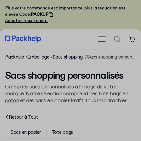
Plus votre commande est importante, plus la réduction est
élevée
Code
:
PACKUP
Achetez maintenant
Packhelp
Emballage
Sacs shopping
Sacs shopping personnalisés
Sacs shopping personnalisés
Créez des sacs personnalisés à l'image de votre
marque. Notre sélection comprend des
tote bags en
coton
et des sacs en papier kraft, tous imprimables
avec votre logo. Commandez vos emballages expédiés
depuis l'Europe en petites ou grandes quantités.
Retour à
Tout
Sacs en papier
Tote bags