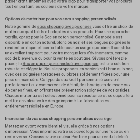
papier kraft, imprimés avec votre logo pour transporter vos produits
tout en portant les couleurs de votre marque.
Options de matériaux pour vos sacs shopping personnalisés
Notre gamme de
sacs shopping avec poignées
vous offre un choix de
matériaux qualitatifs et adaptés à vos produits. Pour une approche
textile, optez pour le
Sac en coton personnalisé
. Ce modèle est
disponible en coton naturel, blanc ou noir, et ses longues poignées le
rendent pratique et confortable pour un usage quotidien. Il constitue
un excellent support pour votre marque lors d'événements, comme
sac de bienvenue ou pour la vente en boutique. Si vous préférez le
papier, le
Sac en papier personnalisé avec poignée
est une solution
robuste et élégante. Nous le proposons en papier kraft brun ou blanc,
avec des poignées torsadées ou plates solidement fixées pour une
prise en main sûre. Ce type de sac kraft personnalisé convient
parfaitement aux commerces de détail, des boutiques de mode aux
épiceries fines, en offrant une présentation soignée de vos articles.
Chaque matériau est sélectionné pour sa résistance et sa capacité à
mettre en valeur votre design imprimé. La fabrication est
entièrement réalisée en Europe.
Impression de vos sacs shopping personnalisés avec logo
Mettez en avant votre identité visuelle grâce à nos options
d'impression. Vous imprimez votre sac avec logo sur une face ou en
recto-verso. Choisissez une couleur Pantone pour un rendu fidèle à