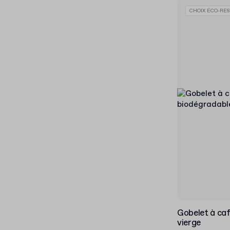
CHOIX ÉCO-RES
Gobelet à caf
vierge