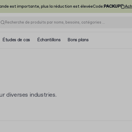
nde est importante, plus la réduction est élevée
Code
:
PACKUP
Ach
Études de cas
Échantillons
Bons plans
r diverses industries.