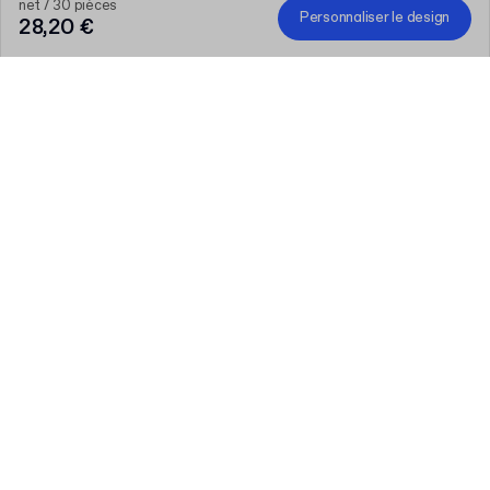
net / 30 pièces
Personnaliser le design
28,20 €
Quantité
Entrez votre quantité
Parlons-en
Des besoins plus importants?
Taille (externe)
F23 (9.2 x 9.2 x 5 cm)
Mode couleur d'impression
:
Une couleur
En savoir plus
Couleur du matériau
:
Kraft
En savoir plus