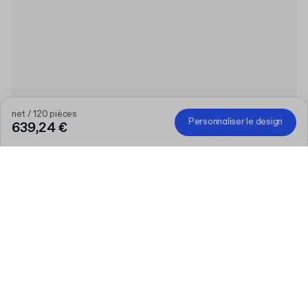
net / 120 pièces
Personnaliser le design
639,24 €
Produit
:
Boîte rigide personnalisable avec couvercle