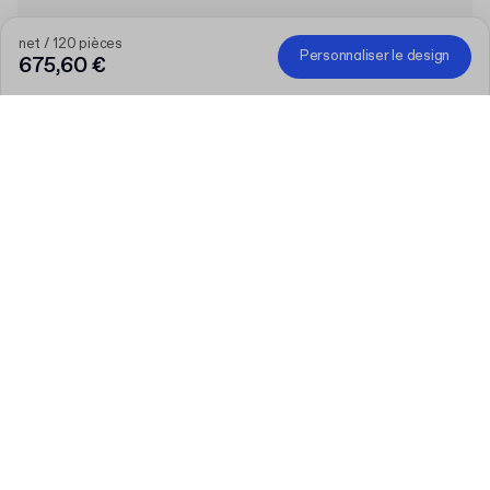
net / 120 pièces
Personnaliser le design
675,60 €
Plus votre commande est importante, plus la
réduction est élevée
Commandez une sélection de produits personnalisés et
bénéficiez de 50 € de réduction dès 300 €, 75 € dès 500 €,
100 € dès 700 € ou 150 € dès 1 000 €. Les Les boîtes postales
personnalisées sont exclues de la promotion.
Code
:
PACKUP
Produit
:
Boîte rigide aimantée personnalisable éco