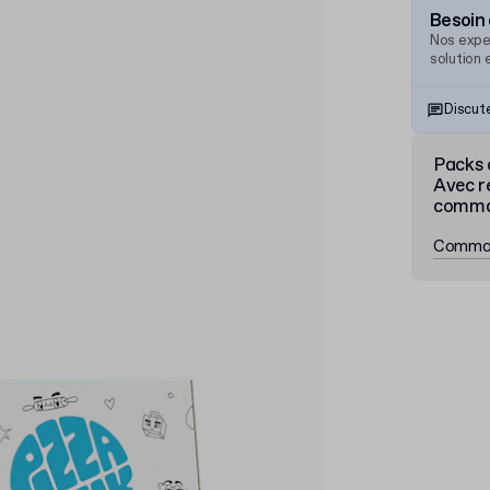
Besoin 
Nos expe
solution 
Discut
Packs 
Avec r
comm
Comma