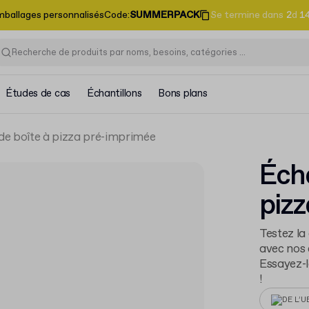
emballages personnalisés
Code
:
SUMMERPACK
Se termine dans
2
d
1
Études de cas
Échantillons
Bons plans
 de boîte à pizza pré-imprimée
Écha
pizz
Testez la
avec nos 
Essayez-l
!
DE L’U