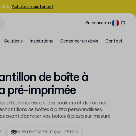
4
h
30
m
Achetez maintenant
Se connecter
Solutions
Inspirations
Demander un devis
Contact
ntillon de boîte à
a pré-imprimée
 qualité d'impression, des couleurs et du format
échantillons de boîtes à pizza personnalisées.
es avant d'acheter vos boîtes à pizza sur mesure
E
EXCELLENT RAPPORT QUALITÉ-PRIX