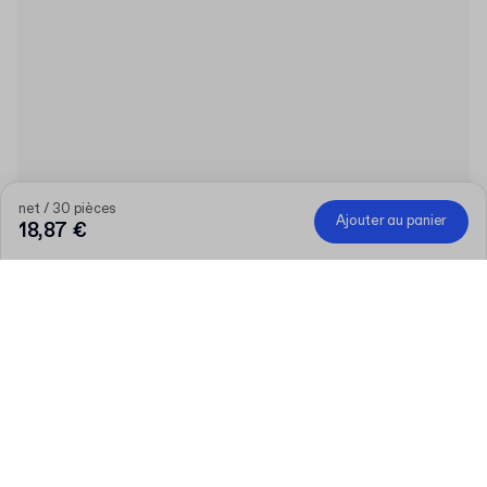
net / 30 pièces
Ajouter au panier
18,87 €
Quantité
Entrez votre quantité
Parlons-en
Des besoins plus importants?
Taille (externe)
Couleur du matériau
En savoir plus
Marron
Transparent