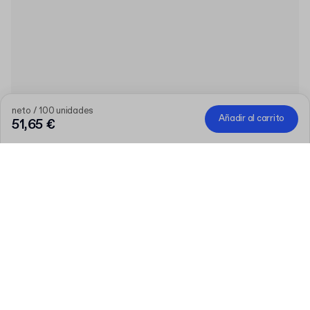
neto / 100 unidades
Añadir al carrito
51,65 €
Producto
:
Sac en papier vierge avec poignée
Cantidad
Escribe una cantidad