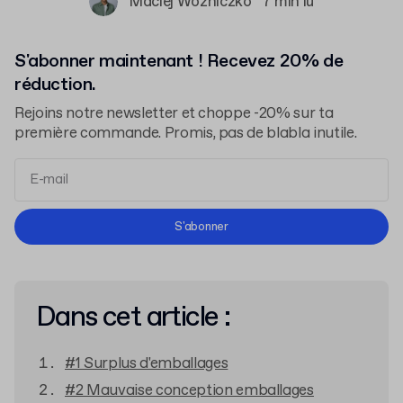
Maciej Woźniczko
7 min lu
S'abonner maintenant ! Recevez 20% de
réduction.
Rejoins notre newsletter et choppe -20% sur ta
première commande. Promis, pas de blabla inutile.
Conditions d'Utilisation
S'abonner
Politique de Confidentialité
Dans cet article :
#1 Surplus d'emballages
#2 Mauvaise conception emballages