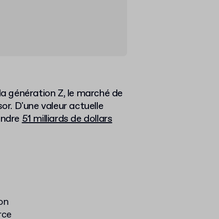
la génération Z, le marché de
or. D'une valeur actuelle
eindre
51 milliards de dollars
on
rce