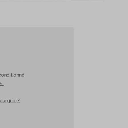
conditionné
ce
ourquoi ?