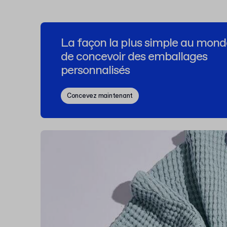
La façon la plus simple au mond
de concevoir des emballages
personnalisés
Concevez maintenant