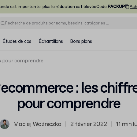
nde est importante, plus la réduction est élevée
Code
:
PACKUP
Ach
Études de cas
Échantillons
Bons plans
es pour comprendre
ecommerce : les chiffr
pour comprendre
Maciej Woźniczko
|
2 février 2022
|
11 min l