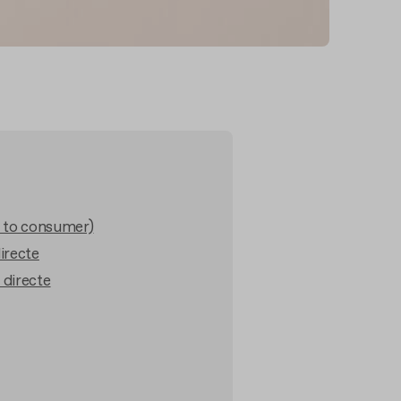
t to consumer)
irecte
 directe