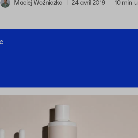
Maciej Woźniczko
|
24 avril 2019
|
10 min lu
e