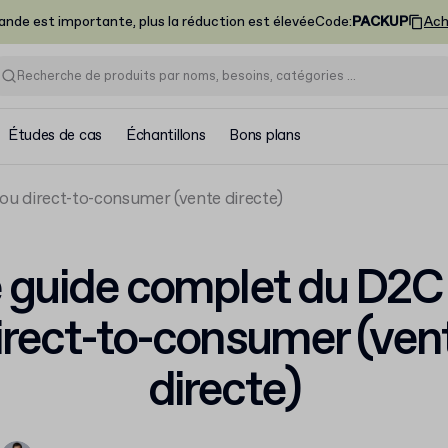
nde est importante, plus la réduction est élevée
Code
:
PACKUP
Ach
Études de cas
Échantillons
Bons plans
ou direct-to-consumer (vente directe)
 guide complet du D2C
irect-to-consumer (ven
directe)