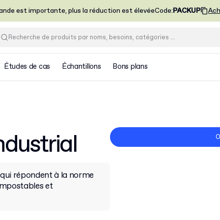
nde est importante, plus la réduction est élevée
Code
:
PACKUP
Ach
Études de cas
Échantillons
Bons plans
dustrial
O
s qui répondent à la norme
ompostables et