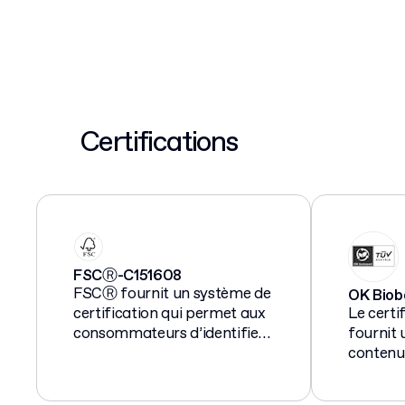
Certifications
FSCⓇ-C151608
FSCⓇ fournit un système de
OK Biob
certification qui permet aux
Le certi
consommateurs d’identifier
fournit
les produits fabriqués à
contenu 
partir de forêts gérées de
aller de 
manière responsable.
contenu