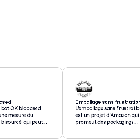
ased
Emballage sans frustratio
ficat OK biobased
L’emballage sans frustrati
 une mesure du
est un projet d’Amazon qui
bisourcé, qui peut
promeut des packagings
1 étoile (20 % de
faciles à ouvrir et recyclabl
 biosourcé) à 4
pour les produits, réduisant