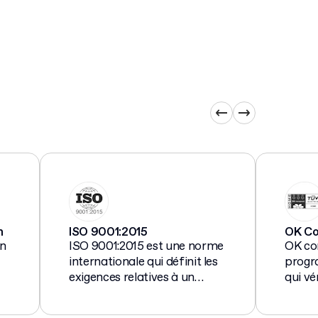
n
ISO 9001:2015
OK C
on
ISO 9001:2015 est une norme
OK co
internationale qui définit les
progr
exigences relatives à un
qui vé
es
système de gestion de la
et la 
qualité (SGQ) utilisé par les
certai