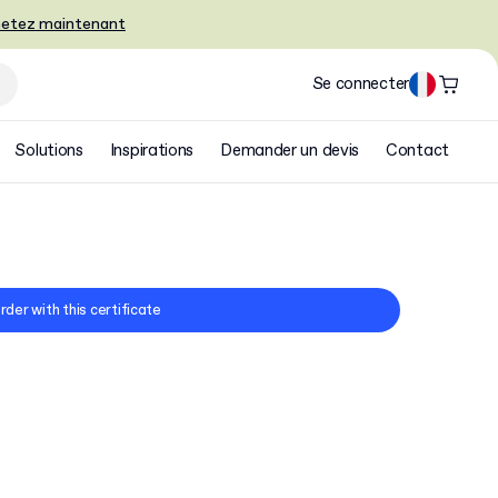
etez maintenant
Se connecter
Solutions
Inspirations
Demander un devis
Contact
rder with this certificate