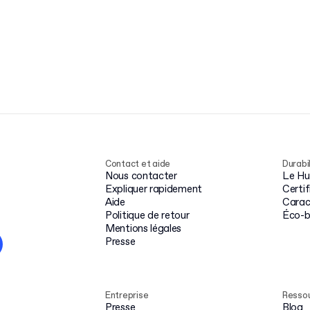
(au moins 80 % de
ainsi les déchets et
biosourcé).
améliorant l’expérience
client.
Contact et aide
Durabi
Nous contacter
Le Hub
Expliquer rapidement
Certi
Aide
Carac
Politique de retour
Éco-
Mentions légales
Presse
Entreprise
Resso
Presse
Blog