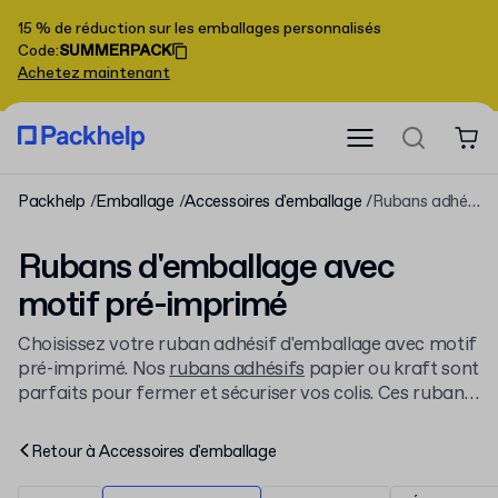
15 % de réduction sur les emballages personnalisés
Code
:
SUMMERPACK
Achetez maintenant
Packhelp
Emballage
Accessoires d'emballage
Rubans adhésifs
Rubans d'emballage avec
motif pré-imprimé
Choisissez votre ruban adhésif d'emballage avec motif
pré-imprimé. Nos
rubans adhésifs
papier ou kraft sont
parfaits pour fermer et sécuriser vos colis. Ces rubans
adhésifs imprimés sont disponibles en rouleaux, en
vente en gros ou au détail, pour tous vos besoins
Retour à
Accessoires d'emballage
d'emballage.