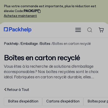
Plus votre commande est importante, plus la réduction est
élevée
Code
:
PACKUP
Achetez maintenant
Packhelp
Emballage
Boîtes
Boîtes en carton recyclé
Boîtes en carton recyclé
Vous êtes à la recherche de solutions d’emballage
écoresponsables ? Nos boîtes recyclées sont le choix
idéal. Fabriquées en carton recyclé durable, elles
conviennent parfaitement pour un packaging
respectueux de l’environnement et une expédition en
Retour à
Tout
toute sécurité. Notre gamme comprend des boîtes
postales recyclées polyvalentes, conçues pour
Boîtes d'expédition
Cartons d'expédition
Boîtes pour 
protéger vos produits lors de l’envoi. Pour les