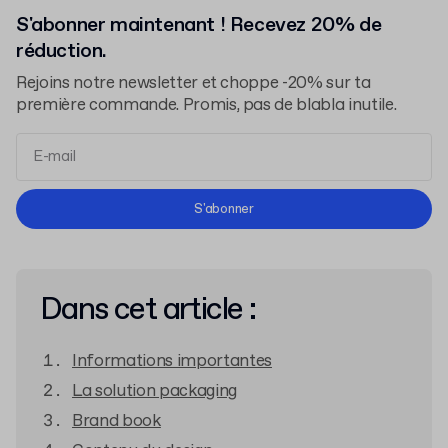
S'abonner maintenant ! Recevez 20% de
réduction.
Rejoins notre newsletter et choppe -20% sur ta
première commande. Promis, pas de blabla inutile.
Conditions d'Utilisation
S'abonner
Politique de Confidentialité
Dans cet article :
Informations importantes
La solution packaging
Brand book