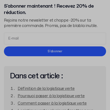
S'abonner maintenant ! Recevez 20% de
réduction.
Rejoins notre newsletter et choppe -20% sur ta
première commande. Promis, pas de blabla inutile.
Conditions d'Utilisation
S'abonner
Politique de Confidentialité
Dans cet article :
Définition de la logistique verte
Pourquoi passer à la logistique verte
Comment passer à la logistique verte