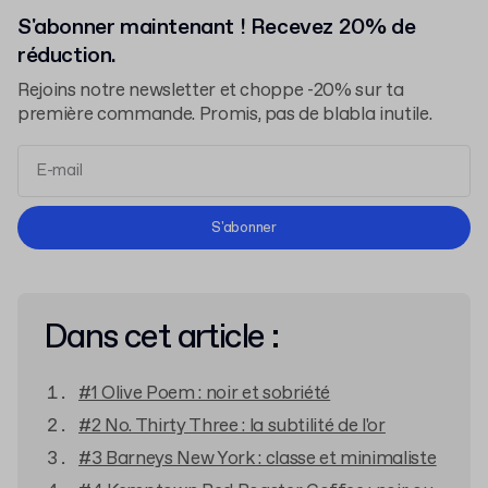
S'abonner maintenant ! Recevez 20% de
réduction.
Rejoins notre newsletter et choppe -20% sur ta
première commande. Promis, pas de blabla inutile.
Conditions d'Utilisation
S'abonner
Politique de Confidentialité
Dans cet article :
#1 Olive Poem : noir et sobriété
#2 No. Thirty Three : la subtilité de l'or
#3 Barneys New York : classe et minimaliste