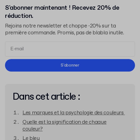
S'abonner maintenant ! Recevez 20% de
réduction.
Rejoins notre newsletter et choppe -20% sur ta
première commande. Promis, pas de blabla inutile.
Conditions d'Utilisation
S'abonner
Politique de Confidentialité
Dans cet article :
Les marques et la psychologie des couleurs
Quelle est la signification de chaque
couleur?
Le bleu