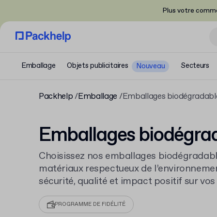
Plus votre comma
Emballage
Objets publicitaires
Secteurs
Nouveau
Packhelp
Emballage
Emballages biodégradabl
Emballages biodégra
Choisissez nos emballages biodégradabl
matériaux respectueux de l’environnement
sécurité, qualité et impact positif sur vos 
biodégradable standard aux options sur
personnalisables offrent flexibilité, quali
PROGRAMME DE FIDÉLITÉ