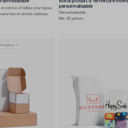
ersonnalisable
Boîte produit à fermeture inver
personnalisable
 en carton, 4 tailles, pour bijoux,
Personnalisable
ussettes et autres cadeaux.
Min. 30 pièces
PONSABLE 🌱