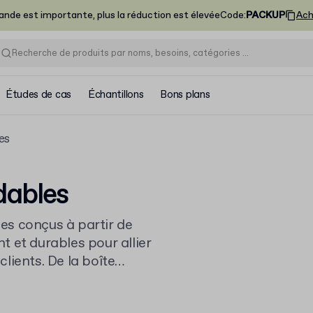
nde est importante, plus la réduction est élevée
Code
:
PACKUP
Ach
Études de cas
Échantillons
Bons plans
es
dables
es conçus à partir de
 et durables pour allier
clients. De la boîte
 mesure, nos emballages
té et respect de