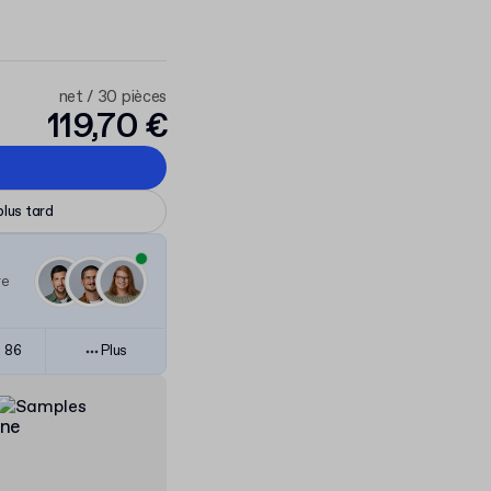
net / 30 pièces
119,70 €
n
plus tard
re
 86
Plus
ine