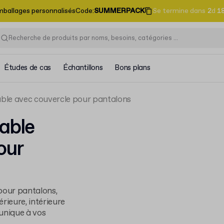
emballages personnalisés
Code
:
SUMMERPACK
Se termine dans
2
d
1
Études de cas
Échantillons
Bons plans
able avec couvercle pour pantalons
sable
our
pour pantalons,
rieure, intérieure
unique à vos