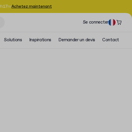
8
h
17
m
Achetez maintenant
Se connecter
Solutions
Inspirations
Demander un devis
Contact