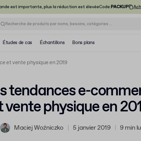
nde est importante, plus la réduction est élevée
Code
:
PACKUP
Ach
Études de cas
Échantillons
Bons plans
e et vente physique en 2019
s tendances e-comme
t vente physique en 20
Maciej Woźniczko
|
5 janvier 2019
|
9 min l