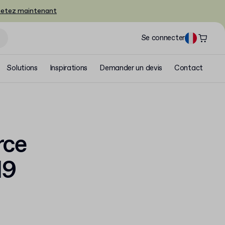
etez maintenant
Se connecter
Solutions
Inspirations
Demander un devis
Contact
rce
19
u