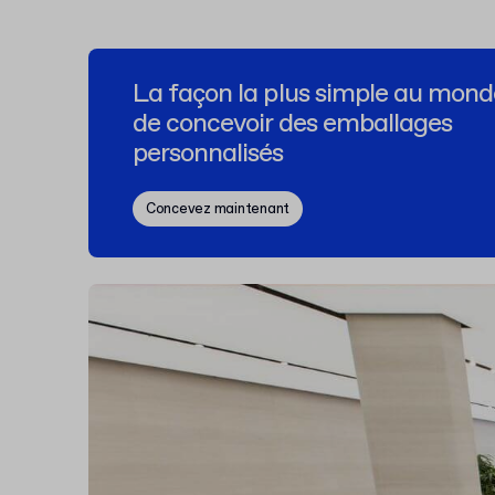
La façon la plus simple au mond
de concevoir des emballages
personnalisés
Concevez maintenant