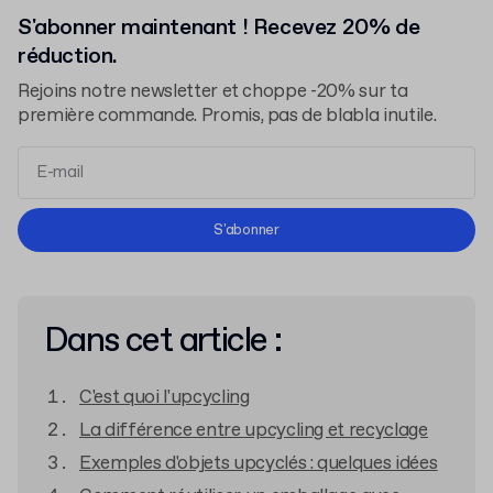
S'abonner maintenant ! Recevez 20% de
réduction.
Rejoins notre newsletter et choppe -20% sur ta
première commande. Promis, pas de blabla inutile.
Conditions d'Utilisation
S'abonner
Politique de Confidentialité
Dans cet article :
C'est quoi l'upcycling
La différence entre upcycling et recyclage
Exemples d'objets upcyclés : quelques idées