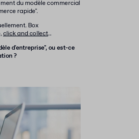
ppement du modèle commercial
erce rapide".
uellement. Box
,
click and collect
...
èle d'entreprise", ou est-ce
tion ?