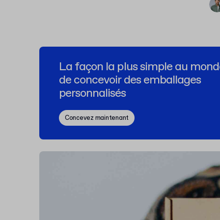
La façon la plus simple au mond
de concevoir des emballages
personnalisés
Concevez maintenant