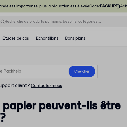
nde est importante, plus la réduction est élevée
Code
:
PACKUP
Ach
Études de cas
Échantillons
Bons plans
Chercher
upport client ?
Contactez-nous
 papier peuvent-ils être
 ?