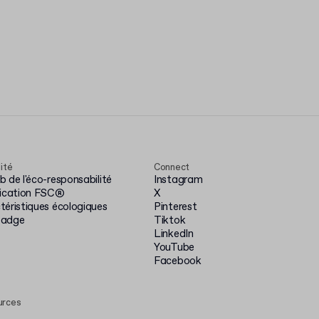
lité
Connect
 de l'éco-responsabilité
Instagram
fication FSC®
X
téristiques écologiques
Pinterest
badge
Tiktok
LinkedIn
YouTube
Facebook
urces