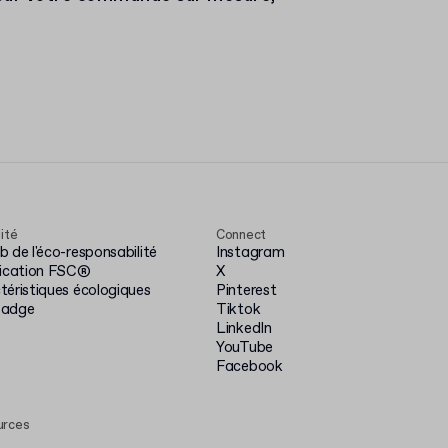
lité
Connect
 de l'éco-responsabilité
Instagram
fication FSC®
X
téristiques écologiques
Pinterest
badge
Tiktok
LinkedIn
YouTube
Facebook
urces