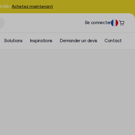
9
h
06
m
Achetez maintenant
Se connecter
Solutions
Inspirations
Demander un devis
Contact