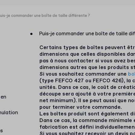
uis-je commander une boîte de taille différente ?
●
Puis-je commander une boîte de taille dif
Certains types de boîtes peuvent ê
dimensions que celles disponibles da
pas à nous contacter si vous avez be
dimensions autres que les produits s
Si vous souhaitez commander une
bo
(type FEFCO 427 ou FEFCO 426), la
unités. Dans ce cas, le coût de créat
découpe sera ajouté à votre premiè
 en
net minimum). Il se peut aussi que n
pour terminer votre commande.
nulation
Les boîtes produit sont également dis
Dans ce cas, la commande minimale e
fabrication est défini individuellemen
es
Si vous souhaitez recevoir un devis